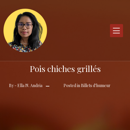
Skip
to
content
Pois chiches grillés
By -
Ella N. Andria
Posted in
Billets d'humeur
Posted
on
9
juin
2022