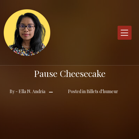
Skip
to
content
Pause Cheesecake
By -
Ella N. Andria
Posted in
Billets d'humeur
Posted
on
18
août
2022