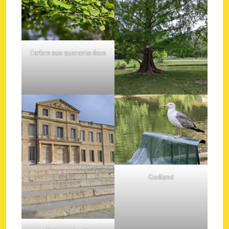
L’arbre aux quarante écus
Goéland