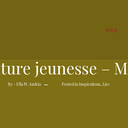
Blog
ature jeunesse – M
By -
Ella N. Andria
Posted in
Inspirations
,
Lire
Posted
on
17
mai
2025