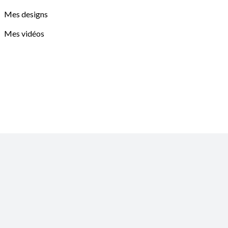
Mes designs
Mes vidéos
Mes Univers
Graine de moutarde
Bible En Famille
LULA Médias