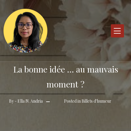
Skip
to
content
La bonne idée … au mauvais
moment ?
By -
Ella N. Andria
Posted in
Billets d'humeur
Posted
on
27
décembre