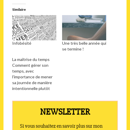
Similaire
Infobésité
Une très belle année qui
se termine !
La maîtrise du temps
Comment gérer son
temps, avec
l'importance de mener
sa journée de manière
intentionnelle plutôt
que de la subir.
Quelques tratégies
pratiques et profondes
pour établir des
rythmes, reconnaître les
moments propices à la
communication, et