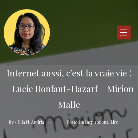
Skip
to
content
Internet aussi, c’est la vraie vie !
– Lucie Ronfaut-Hazarf – Mirion
Malle
By -
Ella N. Andria
Posted in
Inspirations
,
Lire
Posted
on