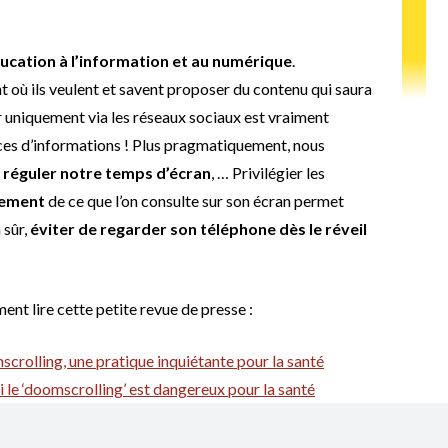
ducation à l’information et au numérique
.
où ils veulent et savent proposer du contenu qui saura
r uniquement via les réseaux sociaux est vraiment
urces d’informations ! Plus pragmatiquement, nous
,
réguler notre temps d’écran
, … Privilégier les
rement
de ce que l’on consulte sur son écran permet
 sûr,
éviter de regarder son téléphone dès le réveil
nt lire cette petite revue de presse :
scrolling, une pratique inquiétante pour la santé
 le ‘doomscrolling’ est dangereux pour la santé
omo numericus, une espèce avide de mauvaises