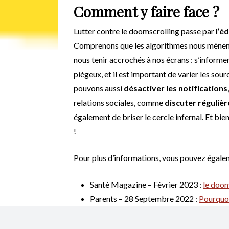
Comment y faire face ?
Lutter contre le doomscrolling passe par
l’é
Comprenons que les algorithmes nous mènent 
nous tenir accrochés à nos écrans : s’informe
piégeux, et il est important de varier les so
pouvons aussi
désactiver les notifications
relations sociales, comme
discuter réguliè
également de briser le cercle infernal. Et bien
!
Pour plus d’informations, vous pouvez égaleme
Santé Magazine – Février 2023 :
le doom
Parents – 28 Septembre 2022 :
Pourquoi
mentale des ados ?
L’Express – Jeudi 23 Septembre 2021 :
H