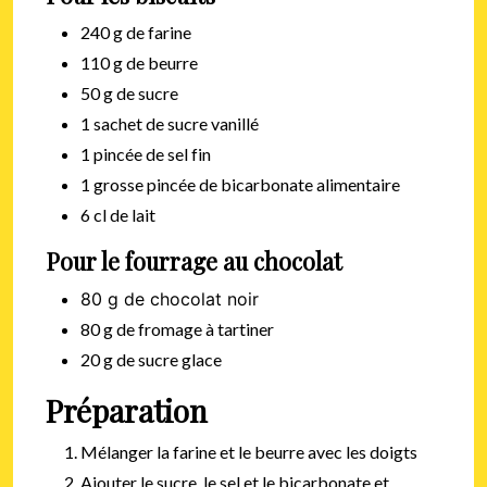
240 g de farine
110 g de beurre
50 g de sucre
1 sachet de sucre vanillé
1 pincée de sel fin
1 grosse pincée de bicarbonate alimentaire
6 cl de lait
Pour le fourrage au chocolat
80 g de chocolat noir
80 g de fromage à tartiner
20 g de sucre glace
Préparation
Mélanger la farine et le beurre avec les doigts
Ajouter le sucre, le sel et le bicarbonate et