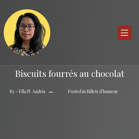
Skip
to
content
Biscuits fourrés au chocolat
By -
Ella N. Andria
Posted in
Billets d'humeur
Posted
on
12
avril
2022