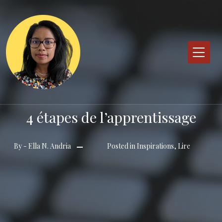
Skip
to
content
4 étapes de l’apprentissage
By -
Ella N. Andria
Posted in
Inspirations
,
Lire
Posted
on
26
avril
2022