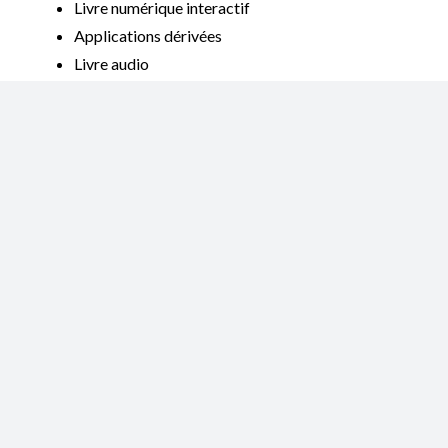
Livre numérique interactif
Applications dérivées
Livre audio
Blog de chroniqueurs / Booktubeur /
Communauté de lecteurs
Similaire
Littérature jeunesse –
Littérature jeunesse –
Eté 2025
Mai 2025
Littérature jeunesse –